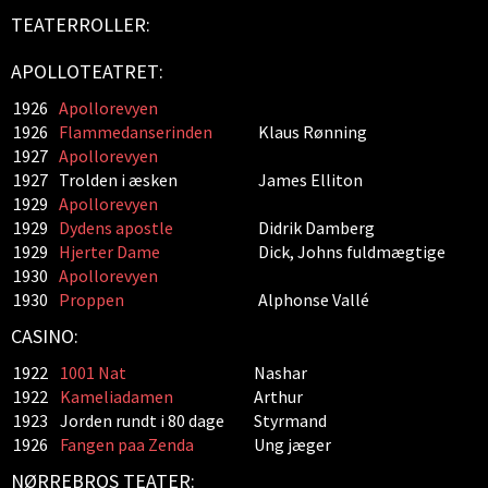
TEATERROLLER:
APOLLOTEATRET:
1926
Apollorevyen
1926
Flammedanserinden
Klaus Rønning
1927
Apollorevyen
1927
Trolden i æsken
James Elliton
1929
Apollorevyen
1929
Dydens apostle
Didrik Damberg
1929
Hjerter Dame
Dick, Johns fuldmægtige
1930
Apollorevyen
1930
Proppen
Alphonse Vallé
CASINO:
1922
1001 Nat
Nashar
1922
Kameliadamen
Arthur
1923
Jorden rundt i 80 dage
Styrmand
1926
Fangen paa Zenda
Ung jæger
NØRREBROS TEATER: