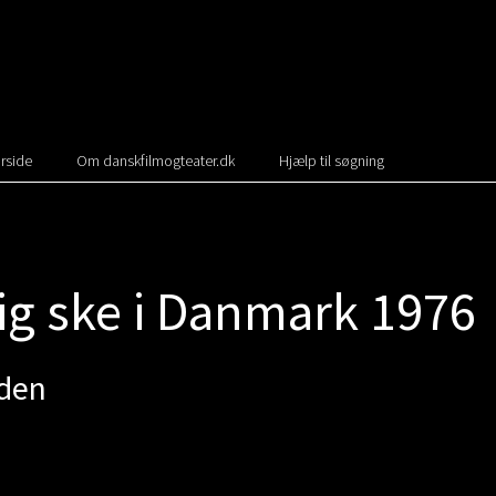
rside
Om danskfilmogteater.dk
Hjælp til søgning
ig ske i Danmark 1976
den