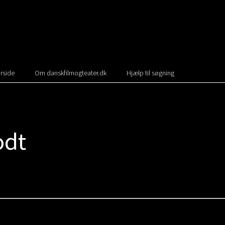
rside
Om danskfilmogteater.dk
Hjælp til søgning
odt