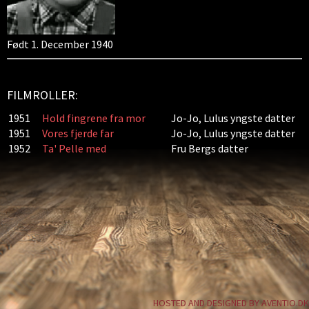
Født 1. December 1940
FILMROLLER:
1951
Hold fingrene fra mor
Jo-Jo, Lulus yngste datter
1951
Vores fjerde far
Jo-Jo, Lulus yngste datter
1952
Ta' Pelle med
Fru Bergs datter
HOSTED AND DESIGNED BY AVENTIO.DK