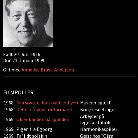
Født 20. Juni 1916
Død 23. Januar 1999
Gift med
Annelise Brask-Andersen
FILMROLLER:
1968
Min søsters børn vælter byen
Museumsgæst
1968
Det er så synd for farmand
Kongresdeltager
Arbejder på
1969
Olsenbanden på spanden
legetøjsfabrik
1969
Pigen fra Egborg
Harmonikaspiller
1969
Ta' lidt solskin
Gæst hos "Olga"