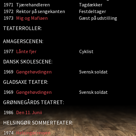
1971
Tjærehandleren
Tagdækker
1972
Rektor på sengekanten
Festdeltager
1973
Mig og Mafiaen
Gæst på udstilling
TEATERROLLER:
AMAGERSCENEN:
1977
Lånte fjer
Cyklist
DANSK SKOLESCENE:
1969
Gøngehøvdingen
Svensk soldat
GLADSAXE TEATER:
1969
Gøngehøvdingen
Svensk soldat
GRØNNEGÅRDS TEATRET:
1986
Den 11. Junii
HELSINGØR SOMMERTEATER:
1974
Helsingørrevyen