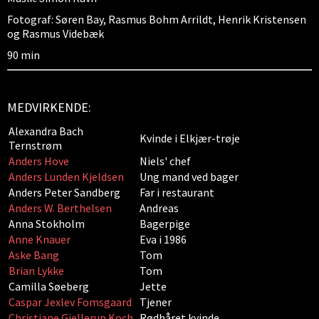
Fotograf: Søren Bay, Rasmus Bohm Arrildt, Henrik Kristensen
og Rasmus Videbæk
90 min
MEDVIRKENDE:
Alexandra Bach
Kvinde i Elkjær-trøje
Ternstrøm
Anders Hove
Niels' chef
Anders Lunden Kjeldsen
Ung mand ved bager
Anders Peter Sandberg
Far i restaurant
Anders W. Berthelsen
Andreas
Anna Stokholm
Bagerpige
Anne Knauer
Eva i 1986
Aske Bang
Tom
Brian Lykke
Tom
Camilla Søeberg
Jette
Caspar Jexlev Fomsgaard
Tjener
Christiane Gjellerup Koch
Rødhåret kvinde