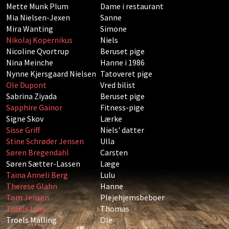
Mette Munk Plum
Dame i restaurant
Mia Nielsen-Jexen
Sanne
Mira Wanting
Simone
Nikolaj Kopernikus
Niels
Nicoline Qvortrup
Beruset pige
Nina Meinche
Hanne i 1986
Nynne Kjersgaard Nielsen
Tatoveret pige
Ole Dupont
Vred bilist
Sabrina Ziyada
Beruset pige
Sapphire Gainor
Fitness-pige
Signe Skov
Lærke
Sisse Griff
Niels' datter
Stine Schrøder Jensen
Ulla
Søren Bregendahl
Carsten
Søren Sætter-Lassen
Læge
Taina Anneli Berg
Lulu
Therese Glahn
Hanne
Tom Jensen
Plejehjemsbeboer
Troels Lyby
Thomas
Troels Malling
Ole