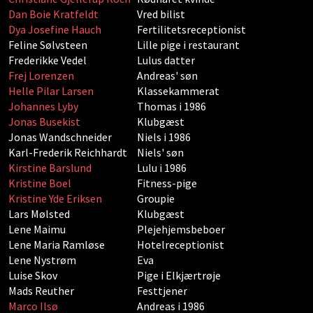
Dan Boie Kratfeldt
Vred bilist
Dya Josefine Hauch
Fertilitetsreceptionist
Feline Sølvsteen
Lille pige i restaurant
Frederikke Vedel
Lulus datter
Frej Lorenzen
Andreas' søn
Helle Pilar Larsen
Klassekammerat
Johannes Lyby
Thomas i 1986
Jonas Busekist
Klubgæst
Jonas Wandschneider
Niels i 1986
Karl-Frederik Reichhardt
Niels' søn
Kirstine Barslund
Lulu i 1986
Kristine Boel
Fitness-pige
Kristine Yde Eriksen
Groupie
Lars Mølsted
Klubgæst
Lene Maimu
Plejehjemsbeboer
Lene Maria Ramløse
Hotelreceptionist
Lene Nystrøm
Eva
Luise Skov
Pige i Elkjærtrøje
Mads Reuther
Festtjener
Marco Ilsø
Andreas i 1986