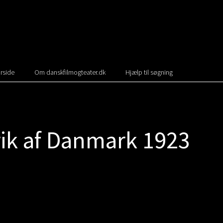
rside
Om danskfilmogteater.dk
Hjælp til søgning
ik af Danmark 1923