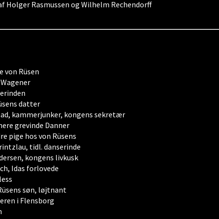
r af Holger Rasmussen og Wilhelm Rechendorff
e von Rüsen
 Wagener
erinden
üsens datter
lad, kammerjunker, kongens sekretær
enere grevinde Danner
dre pige hos von Rüsens
rintzlau, tidl. danserinde
dersen, kongens livkusk
h, Idas forlovede
less
Rüsens søn, løjtnant
ren i Flensborg
n