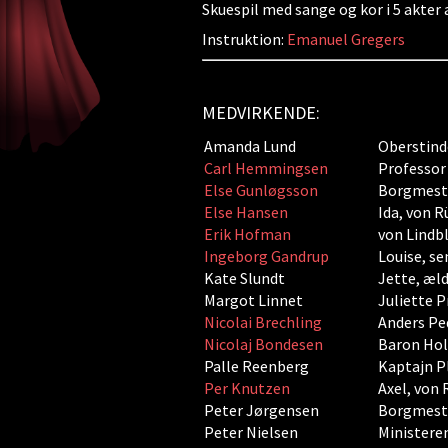
Skuespil med sange og kor i 5 akte
Instruktion:
Emanuel Gregers
MEDVIRKENDE:
Amanda Lund
Oberstind
Carl Hemmingsen
Professor
Else Gunløgsson
Borgmest
Else Hansen
Ida, von R
Erik Hofman
von Lindb
Ingeborg Gandrup
Louise, s
Kate Slundt
Jette, æl
Margot Linnet
Juliette P
Nicolai Brechling
Anders Pe
Nicolaj Bondesen
Baron Holc
Palle Reenberg
Kaptajn P
Per Knutzen
Axel, von 
Peter Jørgensen
Borgmeste
Peter Nielsen
Ministere