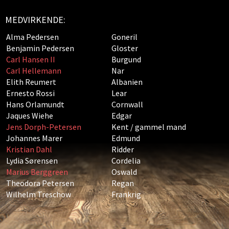
MEDVIRKENDE:
Alma Pedersen
Goneril
Benjamin Pedersen
Gloster
Carl Hansen II
Burgund
Carl Hellemann
Nar
Elith Reumert
Albanien
Ernesto Rossi
Lear
Hans Orlamundt
Cornwall
Jaques Wiehe
Edgar
Jens Dorph-Petersen
Kent / gammel mand
Johannes Marer
Edmund
Kristian Dahl
Ridder
Lydia Sørensen
Cordelia
Marius Berggreen
Oswald
Theodora Petersen
Regan
Wilhelm Treschow
Frankrig