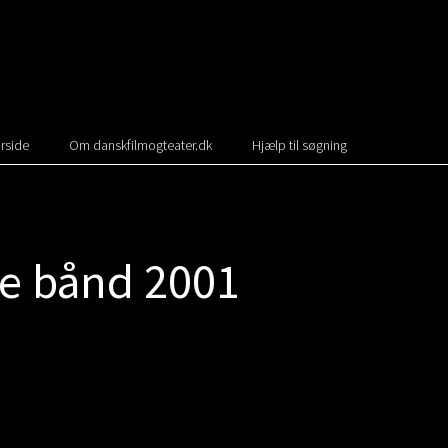
rside
Om danskfilmogteater.dk
Hjælp til søgning
te bånd 2001