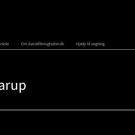
rside
Om danskfilmogteater.dk
Hjælp til søgning
rarup