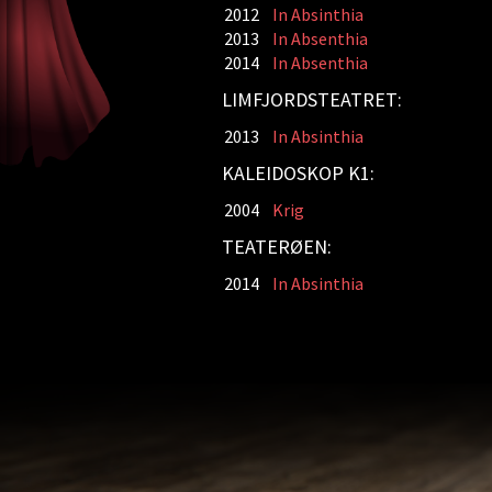
2012
In Absinthia
2013
In Absenthia
2014
In Absenthia
LIMFJORDSTEATRET:
2013
In Absinthia
KALEIDOSKOP K1:
2004
Krig
TEATERØEN:
2014
In Absinthia