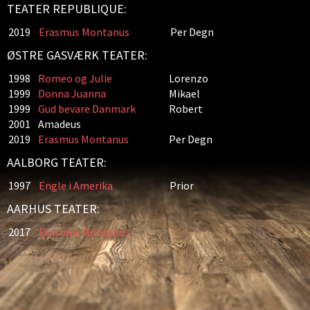
TEATER REPUBLIQUE:
2019
Erasmus Montanus
Per Degn
ØSTRE GASVÆRK TEATER:
1998
Romeo og Julie
Lorenzo
1999
Donna Juanna
Mikael
1999
Gud bevare Danmark
Robert
2001
Amadeus
2019
Erasmus Montanus
Per Degn
AALBORG TEATER:
1997
Engle i Amerika
Prior
AARHUS TEATER:
2017
Erasmus Montanus