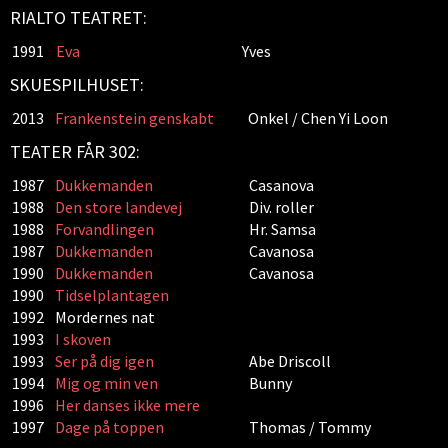
RIALTO TEATRET:
1991
Eva
Yves
SKUESPILHUSET:
2013
Frankenstein genskabt
Onkel / Chen Yi Loon
TEATER FÅR 302:
1987
Dukkemanden
Casanova
1988
Den store landevej
Div. roller
1988
Forvandlingen
Hr. Samsa
1987
Dukkemanden
Cavanosa
1990
Dukkemanden
Cavanosa
1990
Tidselplantagen
1992
Mordernes nat
1993
I skoven
1993
Ser på dig igen
Abe Driscoll
1994
Mig og min ven
Bunny
1996
Her danses ikke mere
1997
Dage på toppen
Thomas / Tommy