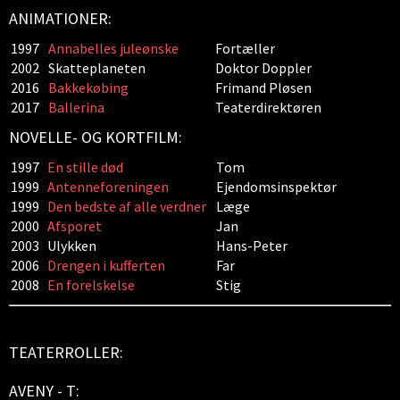
ANIMATIONER:
1997
Annabelles juleønske
Fortæller
2002
Skatteplaneten
Doktor Doppler
2016
Bakkekøbing
Frimand Pløsen
2017
Ballerina
Teaterdirektøren
NOVELLE- OG KORTFILM:
1997
En stille død
Tom
1999
Antenneforeningen
Ejendomsinspektør
1999
Den bedste af alle verdner
Læge
2000
Afsporet
Jan
2003
Ulykken
Hans-Peter
2006
Drengen i kufferten
Far
2008
En forelskelse
Stig
TEATERROLLER:
AVENY - T: