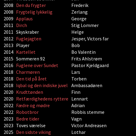
2008
Den du frygter
Frederik
2008
Frygtelig lykkelig
Zerlang
2009
Applaus
George
2011
Dirch
Stig Lommer
2011
Skyskraber
Helge
2012
Fuglejagten
Jesper, Victors far
2013
Player
Bob
2014
Kartellet
Bo Valentin
2015
Sommeren 92
Frits Ahlstrøm
2016
Fuglene over Sundet
Pastor Kjeldgaard
2018
Charmøren
Lars
2018
Den tid på året
Torben
2018
Iqbal og den indiske juvel
Ambassadøren
2020
Krudttønden
Finn
2020
Retfærdighedens ryttere
Lennart
2022
Fædre og mødre
Adrian
2022
Robotbror
Robbis stemme
2023
Bedre tider
Vagn
2023
Toves værelse
Victor Andreasen
2025
Den sidste viking
Lothar