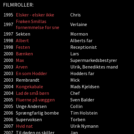
FILMROLLER:
1995
Elsker - elsker ikke
Chris
Frøken Smillas
1997
Verlaine
fornemmelse for sne
1997
Sekten
Mormon
1998
Albert
Alberts far
1998
Festen
Receptionist
2000
Bænken
Lars
2000
Max
Supermarkedsbestyrer
2003
Arven
Ulrik, Benediktes mand
2003
En som Hodder
Hodders far
2003
Rembrandt
Mick
2004
Kongekabale
Mads Kjeldsen
2004
Lad de små børn
Chef
2005
Fluerne på væggen
Sven Balder
2005
Unge Andersen
Collin
2006
Sprængfarlig bombe
Tim Holstein
2006
Supervoksen
Torben
2007
Hvid nat
Ulrik Nymann
2007
Til døden os skiller
Jan