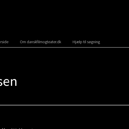
rside
Om danskfilmogteater.dk
Hjælp til søgning
sen