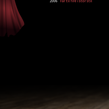
2006
Far til fire i stor stil