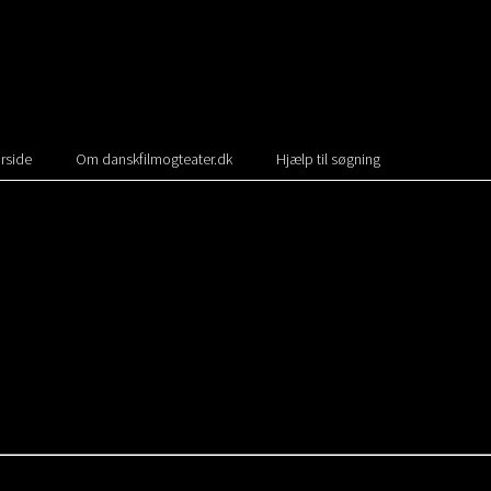
rside
Om danskfilmogteater.dk
Hjælp til søgning