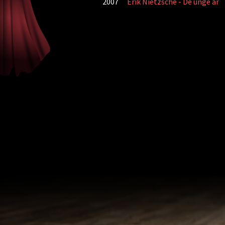
2007
Erik Nietzsche - De unge år