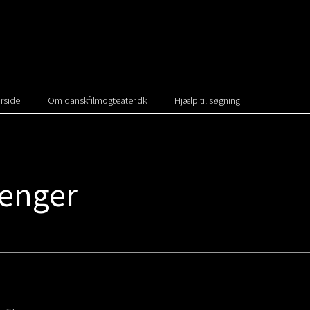
rside
Om danskfilmogteater.dk
Hjælp til søgning
Fenger