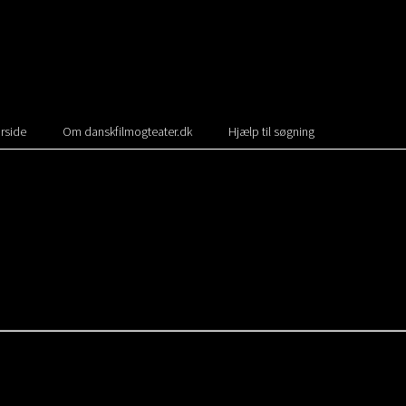
rside
Om danskfilmogteater.dk
Hjælp til søgning