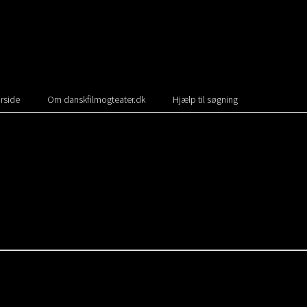
rside
Om danskfilmogteater.dk
Hjælp til søgning