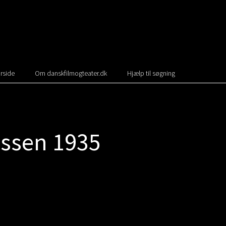
rside
Om danskfilmogteater.dk
Hjælp til søgning
assen 1935