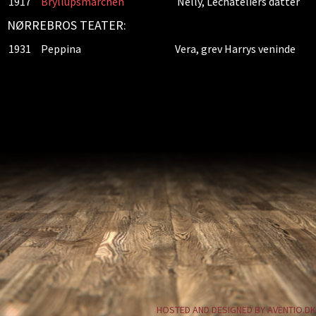
1917
Bryllupsmarchen
Nelly, Lechateliers datter
NØRREBROS TEATER:
1931
Peppina
Vera, grev Harrys veninde
HOSTED AND DESIGNED BY AVENTIO.DK