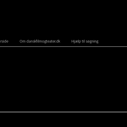
rside
Om danskfilmogteater.dk
Hjælp til søgning