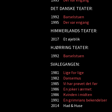
1995
Der var engang
DET DANSKE TEATER:
1992
Barselstuen
1995
Der var engang
HIMMERLANDS TEATER:
2017
Et øjeblik
HJØRRING TEATER:
1992
Barselstuen
SVALEGANGEN:
1981
Lige for lige
1982
Dansemus
1985
Vi har prøvet det før
1986
En joker i ærmet
1986
Kvinden i midten
1991
En grimrians bekendelser
2014
Had & Huse