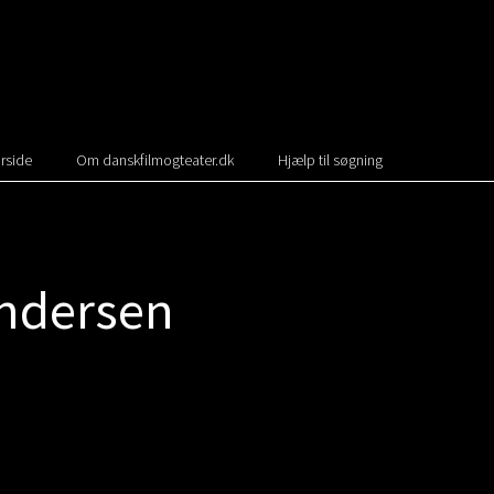
rside
Om danskfilmogteater.dk
Hjælp til søgning
ndersen