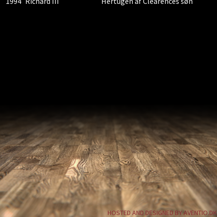
1994
Richard III
Hertugen af Clearences søn
HOSTED AND DESIGNED BY AVENTIO.DK