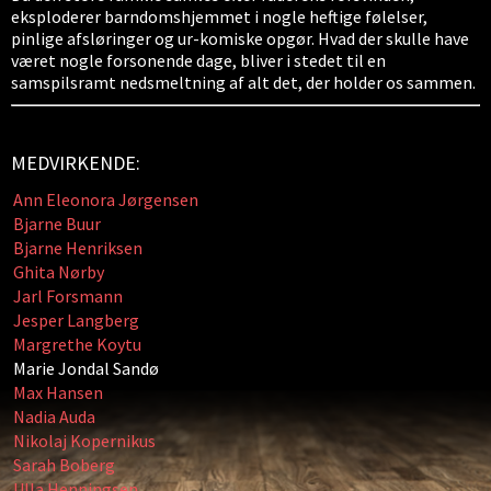
eksploderer barndomshjemmet i nogle heftige følelser,
pinlige afsløringer og ur-komiske opgør. Hvad der skulle have
været nogle forsonende dage, bliver i stedet til en
samspilsramt nedsmeltning af alt det, der holder os sammen.
MEDVIRKENDE:
Ann Eleonora Jørgensen
Bjarne Buur
Bjarne Henriksen
Ghita Nørby
Jarl Forsmann
Jesper Langberg
Margrethe Koytu
Marie Jondal Sandø
Max Hansen
Nadia Auda
Nikolaj Kopernikus
Sarah Boberg
Ulla Henningsen