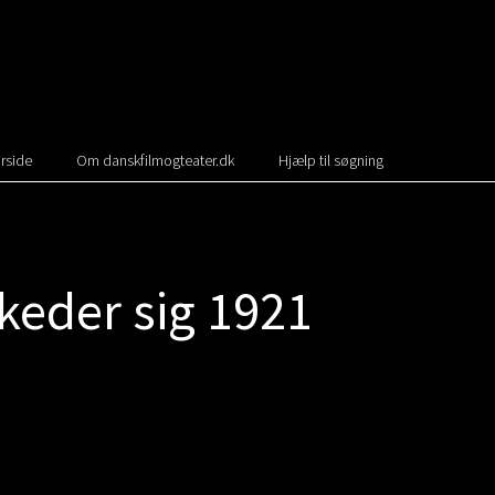
rside
Om danskfilmogteater.dk
Hjælp til søgning
keder sig 1921