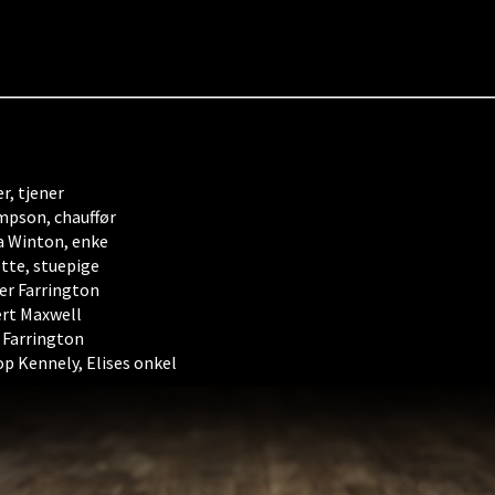
r, tjener
pson, chauffør
 Winton, enke
tte, stuepige
er Farrington
rt Maxwell
 Farrington
op Kennely, Elises onkel