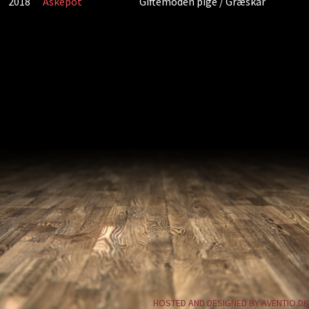
2018
Askepot
Giftemoden pige / Græskar
HOSTED AND DESIGNED BY AVENTIO.DK