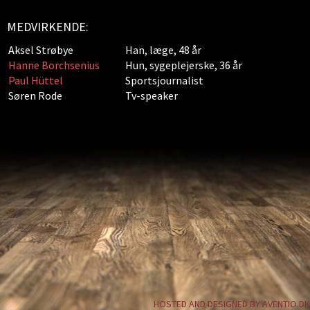
MEDVIRKENDE:
Aksel Strøbye
Han, læge, 48 år
Hanne Borchsenius
Hun, sygeplejerske, 36 år
Paul Hüttel
Sportsjournalist
Søren Rode
Tv-speaker
HOSTED AND DESIGNED BY AVENTIO.DK