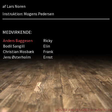
af Lars Noren
Instruktion: Mogens Pedersen
MEDVIRKENDE:
Anders Baggesen
Ricky
Bodil Sangill
Elin
Christian Mosbæk
Frank
Jens Østerholm
Ernst
HOSTED AND DESIGNED BY AVENTIO.DK