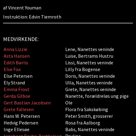
af Vincent Youman
Instruktion: Edvin Tiemroth
MEDVIRKENDE:
Anna Lizzie
Lene, Nanettes veninde
Asta Hansen
Luise, Bertrams Hustru
Edith Børlis
Lissi, Nanettes veninde
Else Fox
Lilly fra Bogense
Else Petersen
Doris, Nanettes veninde
Ely Strand
Ulla, Nanettes veninde
Emma Frost
Grete, Nanettes veninde
Gerda Gilboe
Nanette, forældreløs ung pige
Gert Bastian Jacobsen
Ole
Grete Fallesen
Flora fra Sakskøbing
Hans W. Petersen
Peter Smith, grosserer
Hedvig Pedersen
Rosa fra Aalborg
Inge Ellesøe
Babs, Nanettes veninde