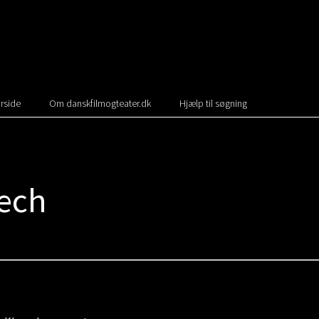
rside
Om danskfilmogteater.dk
Hjælp til søgning
bech