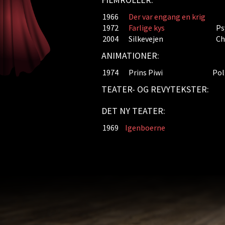
1966
Der var engang en krig
1972
Farlige kys
Ps
2004
Silkevejen
Ch
ANIMATIONER:
1974
Prins Piwi
Pol
TEATER- OG REVYTEKSTER:
DET NY TEATER:
1969
Igenboerne