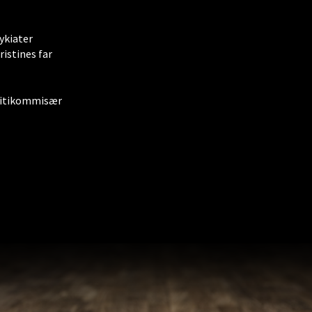
ykiater
ristines far
itikommisær