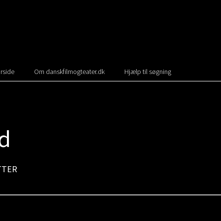
rside
Om danskfilmogteater.dk
Hjælp til søgning
ed
TTER