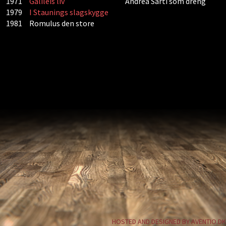
1971
Galileis liv
Andrea Sarti som dreng
1979
I Staunings slagskygge
1981
Romulus den store
HOSTED AND DESIGNED BY AVENTIO.DK