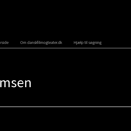
rside
Om danskfilmogteater.dk
Hjælp til søgning
amsen