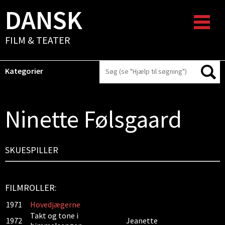
DANSK
FILM & TEATER
Kategorier
Ninette Følsgaard
SKUESPILLER
FILMROLLER:
1971
Hovedjægerne
Takt og tone i
1972
Jeanette