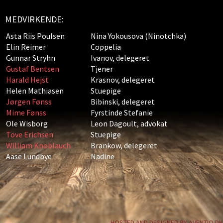
MEDVIRKENDE:
Asta Riis Poulsen
Nina Yokousova (Ninotchka)
Elin Reimer
Coppelia
Gunnar Stryhn
Ivanov, delegeret
Gustaf Bentsen
Tjener
Harald Hejst
Krasnov, delegeret
Helen Mathiasen
Stuepige
Jørgen Fønss
Bibinski, delegeret
Mime Fønss
Fyrstinde Stefanie
Ole Wisborg
Leon Dagoult, advokat
Tove Erichsen
Stuepige
William Knoblauch
Brankow, delegeret
Aase Lundbye
Nadine
HOSTED AND DESIGNED BY AVENTIO.DK