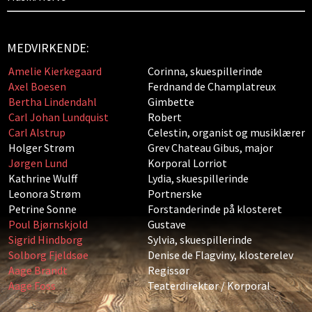
MEDVIRKENDE:
Amelie Kierkegaard
Corinna, skuespillerinde
Axel Boesen
Ferdnand de Champlatreux
Bertha Lindendahl
Gimbette
Carl Johan Lundquist
Robert
Carl Alstrup
Celestin, organist og musiklærer
Holger Strøm
Grev Chateau Gibus, major
Jørgen Lund
Korporal Lorriot
Kathrine Wulff
Lydia, skuespillerinde
Leonora Strøm
Portnerske
Petrine Sonne
Forstanderinde på klosteret
Poul Bjørnskjold
Gustave
Sigrid Hindborg
Sylvia, skuespillerinde
Solborg Fjeldsøe
Denise de Flagviny, klosterelev
Aage Brandt
Regissør
Aage Foss
Teaterdirektør / Korporal