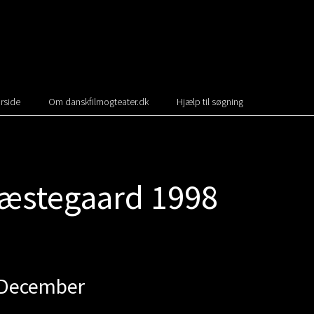
rside
Om danskfilmogteater.dk
Hjælp til søgning
æstegaard 1998
 December