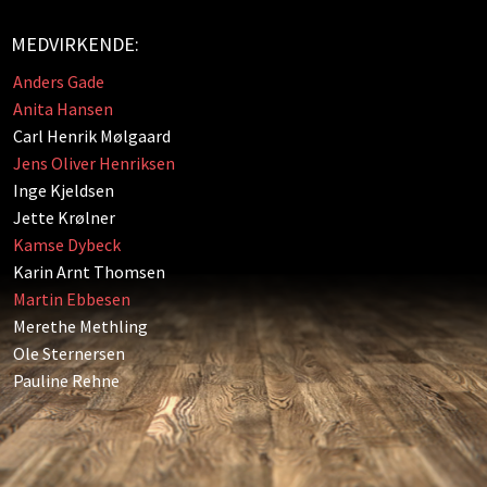
MEDVIRKENDE:
Anders Gade
Anita Hansen
Carl Henrik Mølgaard
Jens Oliver Henriksen
Inge Kjeldsen
Jette Krølner
Kamse Dybeck
Karin Arnt Thomsen
Martin Ebbesen
Merethe Methling
Ole Sternersen
Pauline Rehne