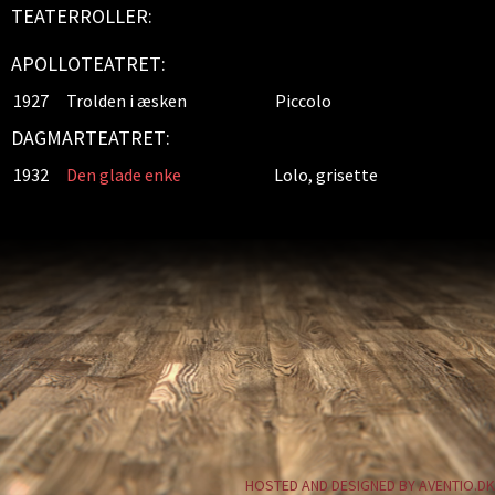
TEATERROLLER:
APOLLOTEATRET:
1927
Trolden i æsken
Piccolo
DAGMARTEATRET:
1932
Den glade enke
Lolo, grisette
HOSTED AND DESIGNED BY AVENTIO.DK