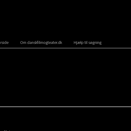
rside
Om danskfilmogteater.dk
Hjælp til søgning