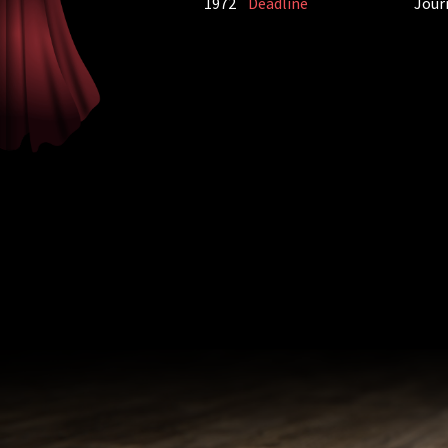
1972
Deadline
Jour