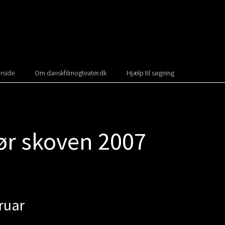
rside
Om danskfilmogteater.dk
Hjælp til søgning
ør skoven 2007
ruar