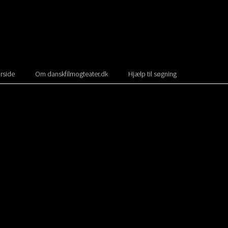
rside
Om danskfilmogteater.dk
Hjælp til søgning