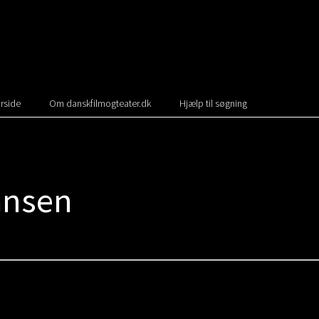
rside
Om danskfilmogteater.dk
Hjælp til søgning
ansen