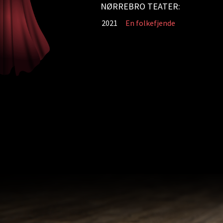
NØRREBRO TEATER:
2021
En folkefjende