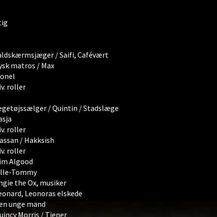
tig
aldskærmsjæger / Saifi, Cafévært
ysk matros / Max
ionel
v. roller
egetøjssælger / Quintin / Stadslæge
asja
v. roller
assan / Hakksish
v. roller
im Algood
ille-Tommy
ngie the Ox, musiker
eonard, Leonoras elskede
en unge mand
uincy Morris / Tjener