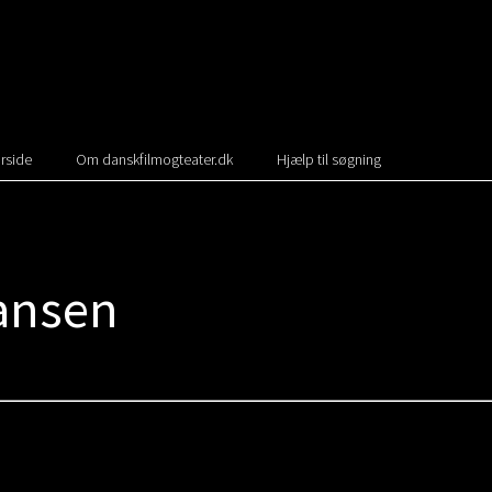
rside
Om danskfilmogteater.dk
Hjælp til søgning
ansen