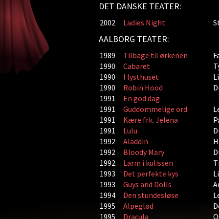
DET DANSKE TEATER:
2002
Ladies Night
S
AALBORG TEATER:
1989
Tilbage til ørkenen
F
1990
Cabaret
T
1990
I lysthuset
L
1990
Robin Hood
Di
1991
En god dag
1991
Guddommelige ord
L
1991
Kære frk. Jelena
P
1991
Lulu
Di
1992
Aladdin
H
1992
Bloody Mary
Di
1992
Larm i kulissen
T
1993
Det perfekte kys
L
1993
Guys and Dolls
A
1994
Den stundesløse
L
1995
Alpeglød
D
1995
Dracula
Q