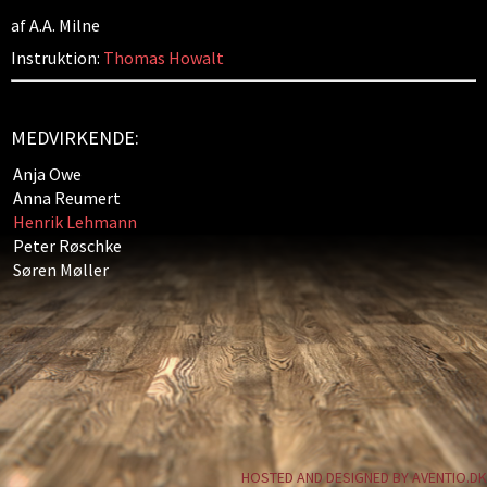
af A.A. Milne
Instruktion:
Thomas Howalt
MEDVIRKENDE:
Anja Owe
Anna Reumert
Henrik Lehmann
Peter Røschke
Søren Møller
HOSTED AND DESIGNED BY AVENTIO.DK