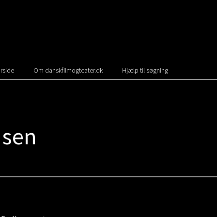
rside
Om danskfilmogteater.dk
Hjælp til søgning
nsen