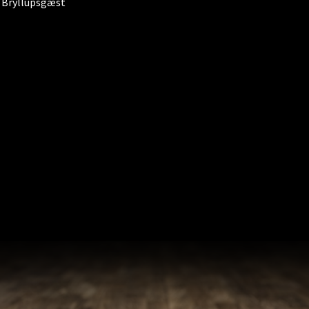
Bryllupsgæst