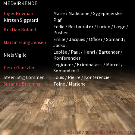
MEDVIRKENDE:
Inger Hovman
Marie / Madelaine / Sygeplejerske
Kirsten Siggaard
Piaf
Eddie / Restauratør / Lucien / Læge /
Kristian Boland
Pusher
Emile / Jacques / Officer / Sømand /
Martin Elung Jensen
Jacko
Leplée / Paul / Henri / Bartender /
Niels Vigild
Konferencier
Legionær / Kriminalass. / Marcel /
Peter Gantzler
Sømand m.fl.
Steen Stig Lommer
Louis / Pierre / Konferencier
Susanne Breuning
Toine / Marlene
HOSTED AND DESIGNED BY AVENTIO.DK