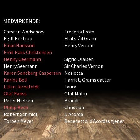
MEDVIRKENDE:
Carsten Wodschow
Frederik From
Egill Rostrup
Etatsråd Gram
Einar Hansson
Henry Vernon
Emil Hass Christensen
Henny Geermann
Sigrid Olaisen
Henry Seemann
Sir Charles Vernon
Karen Sandberg Caspersen
Marietta
Karina Bell
Harriet, Grams datter
Lilian Järnefeldt
Laura
Olaf Fønss
Olaf Malm
Peter Nielsen
Brandt
Philip Bech
Christian
Robert Schmidt
D'Acorda
Torben Meyer
Benedetto, d'Acordas tjener