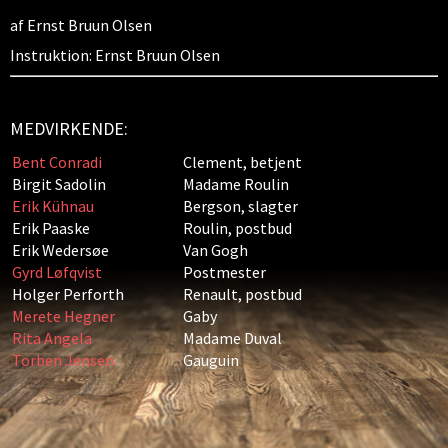
af Ernst Bruun Olsen
Instruktion: Ernst Bruun Olsen
MEDVIRKENDE:
Bent Conradi
Clement, betjent
Birgit Sadolin
Madame Roulin
Erik Kühnau
Bergson, slagter
Erik Paaske
Roulin, postbud
Erik Wedersøe
Van Gogh
Gyrd Løfqvist
Postmester
Holger Perforth
Renault, postbud
Merete Hegner
Gaby
Rita Angela
Madame Duval
Torben Jensen
Gauguin