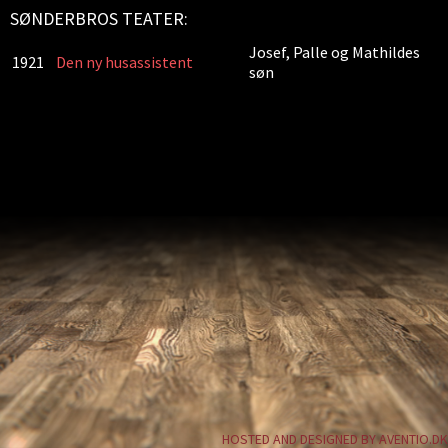
SØNDERBROS TEATER:
Josef, Palle og Mathildes
1921
Den ny husassistent
søn
HOSTED AND DESIGNED BY AVENTIO.DK