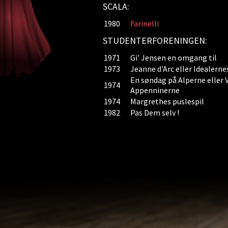
SCALA:
1980
Farinelli
STUDENTERFORENINGEN:
1971
Gi' Jensen en omgang til
1973
Jeanne d'Arc eller Idealer
En søndag på Alperne eller 
1974
Appenninerne
1974
Margrethes puslespil
1982
Pas Dem selv !