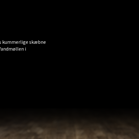
nes kummerlige skæbne
Vandmøllen i