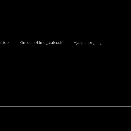
rside
Om danskfilmogteater.dk
Hjælp til søgning
l