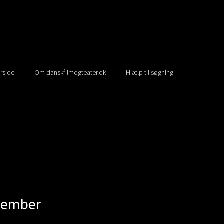
rside
Om danskfilmogteater.dk
Hjælp til søgning
ovember